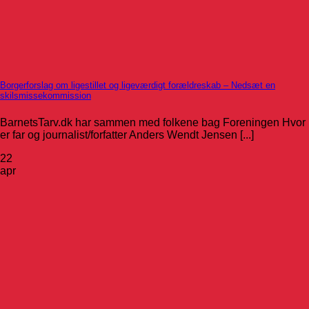
Borgerforslag om ligestillet og ligeværdigt forældreskab – Nedsæt en
skilsmissekommission
BarnetsTarv.dk har sammen med folkene bag Foreningen Hvor
er far og journalist/forfatter Anders Wendt Jensen [...]
22
apr