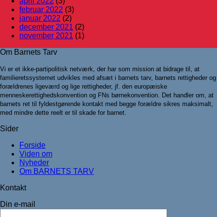
april 2022
(3)
februar 2022
(3)
januar 2022
(2)
december 2021
(2)
november 2021
(1)
Om Barnets Tarv
Vi er et ikke-partipolitisk netværk, der har som mission at bidrage til, at
familieretssystemet udvikles med afsæt i barnets tarv, barnets rettigheder og
forældrenes ligeværd og lige rettigheder, jf. den europæiske
menneskerettighedskonvention og FNs børnekonvention. Det handler om, at
barnets ret til fyldestgørende kontakt med begge forældre sikres maksimalt,
med mindre dette reelt er til skade for barnet.
Sider
Forside
Viden om
Nyheder
Om BARNETS TARV
Kontakt
Din e-mail